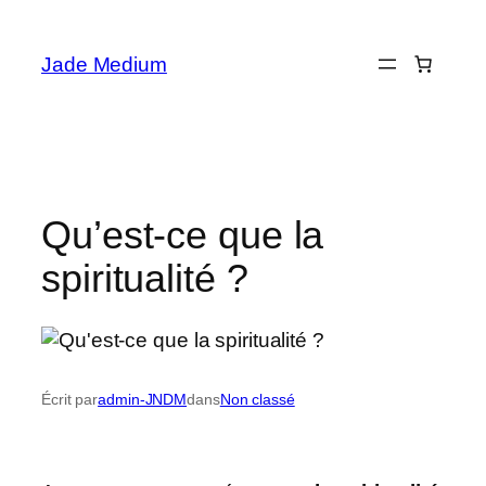
Aller
au
Jade Medium
contenu
Qu’est-ce que la
spiritualité ?
Écrit par
admin-JNDM
dans
Non classé