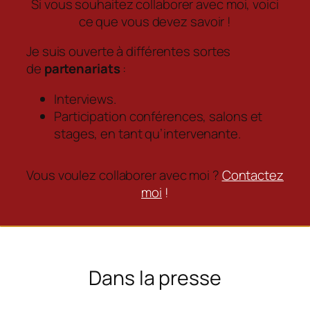
Si vous souhaitez collaborer avec moi, voici
ce que vous devez savoir !
Je suis ouverte à différentes sortes
de
partenariats
:
Interviews.
Participation conférences, salons et
stages
, en tant qu’intervenante.
Vous voulez collaborer avec moi ?
Contactez
moi
!
Dans la presse