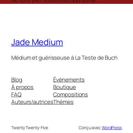
No form yet! You should add some…
Jade Medium
Médium et guérisseuse à La Teste de Buch
Blog
Évènements
À propos
Boutique
FAQ
Compositions
Auteurs/autrices
Thèmes
Twenty Twenty-Five
Conçu avec
WordPress