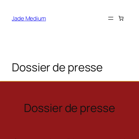
Aller
au
Jade Medium
contenu
Dossier de presse
Dossier de presse